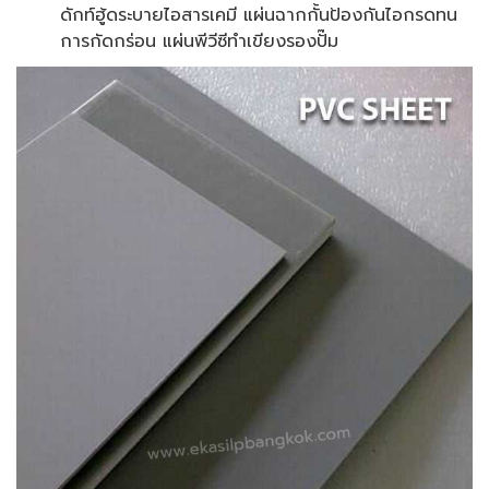
ดักท์ฮู้ดระบายไอสารเคมี แผ่นฉากกั้นป้องกันไอกรดทน
การกัดกร่อน แผ่นพีวีซีทำเขียงรองปั๊ม