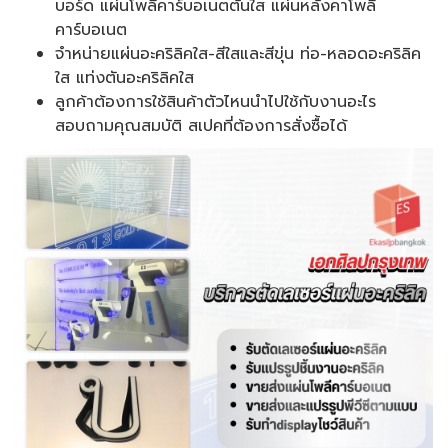
บอร์ด แผ่นโพลีคาร์บอเนตตันใส แผ่นหลังคาโพลี
คาร์บอเนต
จำหน่ายแผ่นอะคริลิคใส-สีใสและสีขุ่น ท่อ-หลอดอะคริลิค
ใส แท่งตันอะคริลิคใส
ลูกค้าต้องการใช้สินค้าตัวไหนนำไปใช้กับงานอะไร
สอบถามคุณสมบัติ สเปคที่ต้องการสั่งซื้อได้